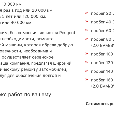
 10 000 км
 раз в год или 20 000 км
пробег 20 
5 лет или 120 000 км.
пробег 40 
а или 40 000 км
пробег 60 
им, без сомнения, является Peugeot
и необходимости, ремонте.
пробег 80 
ой машины, которая обрела добрую
(2.0 BVM/B
говечности, необходима и
пробег 100 
я осуществляет сервисное
пробег 120
Наша компания, предлагая широкий
ническому ремонту автомобилей,
пробег 140 
уг для обеспечения долгой и
пробег 160
(2.0 BVM/B
кс работ по вашему
Стоимость р