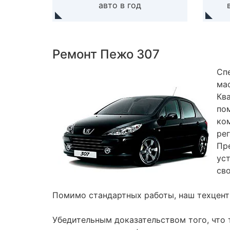
авто в год
Ремонт Пежо 307
Сп
ма
Кв
по
ко
ре
Пр
ус
св
Помимо стандартных работы, наш техцен
Убедительным доказательством того, что