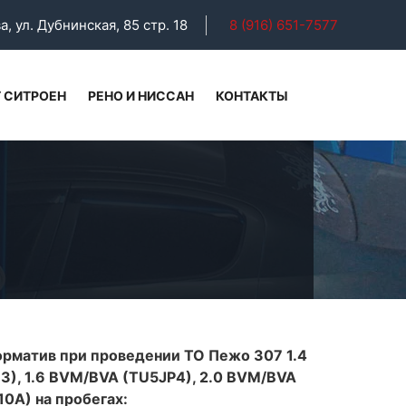
а, ул. Дубнинская, 85 стр. 18
8 (916) 651-7577
 СИТРОЕН
РЕНО И НИССАН
КОНТАКТЫ
рматив при проведении ТО Пежо 307 1.4
3), 1.6 BVM/BVA (TU5JP4), 2.0 BVM/BVA
0A) на пробегах: