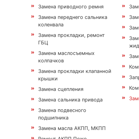
Замена приводного ремня
Зам
Замена переднего сальника
Зам
коленвала
Зам
Замена прокладки, ремонт
Зам
ГБЦ
жид
Замена маслосъемных
Зам
колпачков
Ком
Замена прокладки клапанной
Зап
крышки
Ком
Замена сцепления
Зам
Замена сальника привода
Замена подвесного
подшипника
Замена масла АКПП, МКПП
Ремонт АКПП Пежо