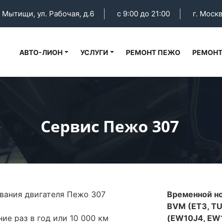
. Мытищи, ул. Рабочая, д.6
с 9:00 до 21:00
г. Москв
АВТО-ЛИОН
УСЛУГИ
РЕМОНТ ПЕЖО
РЕМОНТ
Сервис Пежо 307
вания двигателя Пежо 307
Временной но
BVM (ET3, TU
ие раз в год или 10 000 км
(EW10J4, EW1