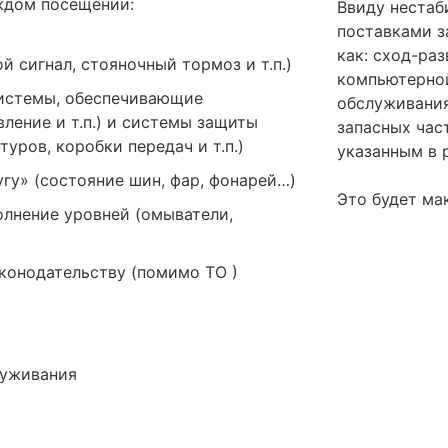
ждом посещении:
Ввиду нестаб
поставками з
как: сход-ра
й сигнал, стояночный тормоз и т.п.)
компьютерной
системы, обеспечивающие
обслуживания
вление и т.п.) и системы защиты
запасных час
ров, коробки передач и т.п.)
указанным в р
гу» (состояние шин, фар, фонарей…)
Это будет ма
полнение уровней (омыватели,
конодательству (помимо ТО )
луживания