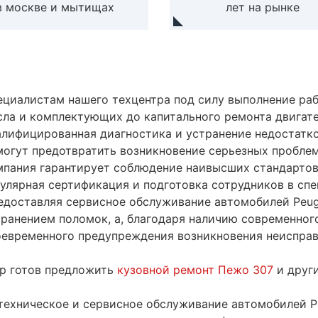
в москве и мытищах
лет на рынке
ециалистам нашего техцентра под силу выполнение раб
сла и комплектующих до капитального ремонта двигате
алифицированная диагностика и устранение недостатк
могут предотвратить возникновение серьезных пробле
мпания гарантирует соблюдение наивысших стандартов 
гулярная сертификация и подготовка сотрудников в спе
едоставляя сервисное обслуживание автомобилей Peug
транением поломок, а, благодаря наличию современного
оевременного предупреждения возникновения неиспра
тр готов предложить
кузовной ремонт Пежо 307
и друг
 техническое и сервисное обслуживание автомобилей 